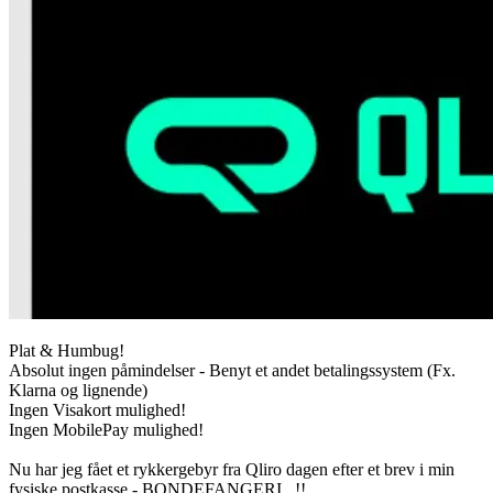
Plat & Humbug!
Absolut ingen påmindelser - Benyt et andet betalingssystem (Fx.
Klarna og lignende)
Ingen Visakort mulighed!
Ingen MobilePay mulighed!
Nu har jeg fået et rykkergebyr fra Qliro dagen efter et brev i min
fysiske postkasse - BONDEFANGERI...!!